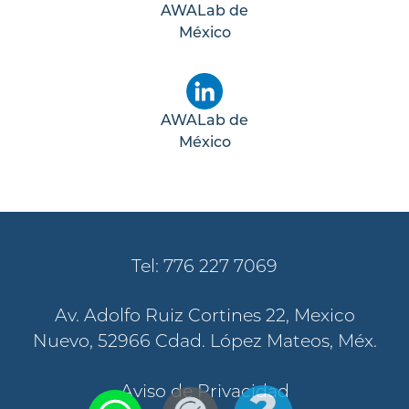
AWALab de
México
AWALab de
México
Tel: 776 227 7069
Av. Adolfo Ruiz Cortines 22, Mexico
Nuevo, 52966 Cdad. López Mateos, Méx.
Aviso de Privacidad