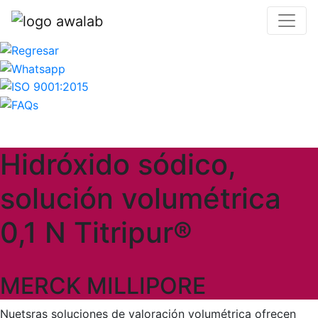
Hidróxido sódico,
solución volumétrica
0,1 N Titripur®
MERCK MILLIPORE
Nuetsras soluciones de valoración volumétrica ofrecen