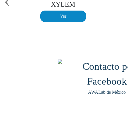
‹
XYLEM
Ver
AWALab de México