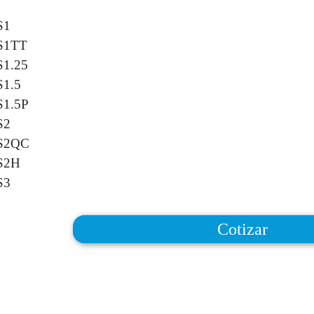
S1
WS1TT
S1.25
S1.5
S1.5P
S2
WS2QC
WS2H
S3
Cotizar