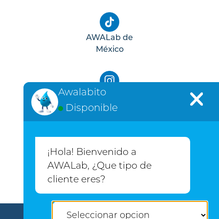
AWALab de
México
Awalabito
AWALab de
Disponible
México
¡Hola! Bienvenido a
AWALab de
AWALab, ¿Que tipo de
México
cliente eres?