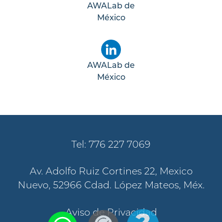
AWALab de
México
AWALab de
México
Tel: 776 227 7069
Av. Adolfo Ruiz Cortines 22, Mexico
Nuevo, 52966 Cdad. López Mateos, Méx.
Aviso de Privacidad