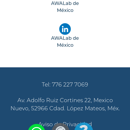
AWALab de
México
AWALab de
México
Tel: 776 227 7069
Av. Adolfo Ruiz Cortines 22, Mexico
Nuevo, 52966 Cdad. López Mateos, Méx.
Aviso de Privacidad