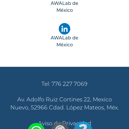
AWALab de
México
AWALab de
México
Tel: 776 227 7069
Av. Adolfo Ruiz Cortines 22, Mexico
Nuevo, 52966 Cdad. López Mateos, Méx.
Aviso de Privacidad