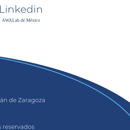
AWALab de México
apán de Zaragoza
s reservados