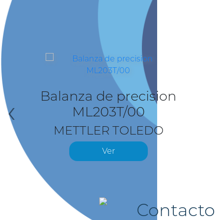
Balanza de precision
‹
ML203T/00
METTLER TOLEDO
Ver