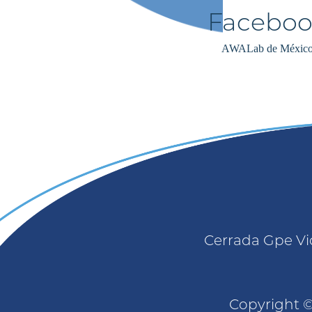
AWALab de Méxic
Cerrada Gpe Vic
Copyright ©