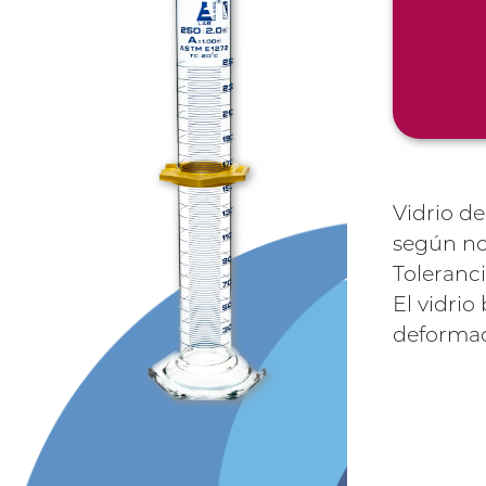
Vidrio de
según no
Toleranci
El vidrio
deformac