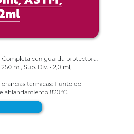
50ml, ASTM,
 2ml
 A. Completa con guarda protectora,
0 ml, Sub. Div. - 2,0 ml,
tolerancias térmicas: Punto de
de ablandamiento 820°C.