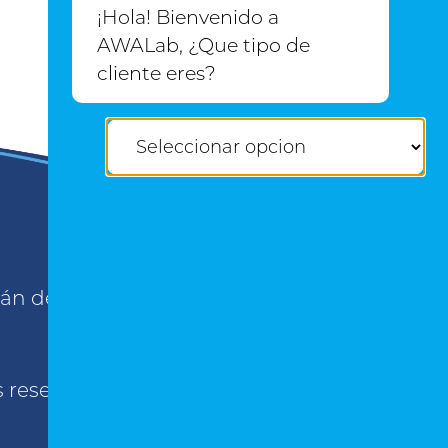
¡Hola! Bienvenido a
AWALab de México
AWALab, ¿Que tipo de
cliente eres?
apán de Zaragoza
s reservados