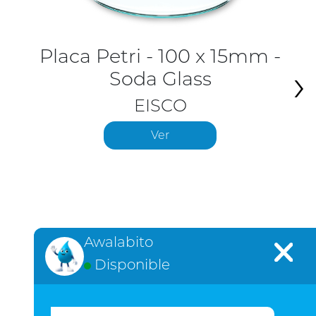
Placa Petri - 100 x 15mm -
›
Soda Glass
EISCO
Ver
Awalabito
Disponible