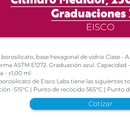
Cilindro Medidor, 2
Graduaciones
EISCO
 borosilicato, base hexagonal de vidrio Clase -
rma ASTM E1272. Graduación azul. Capacidad - 25
a - ±1,00 ml
 borosilicato de Eisco Labs tiene las siguientes 
ión -515°C | Punto de recocido 565°C | Punto 
Cotizar