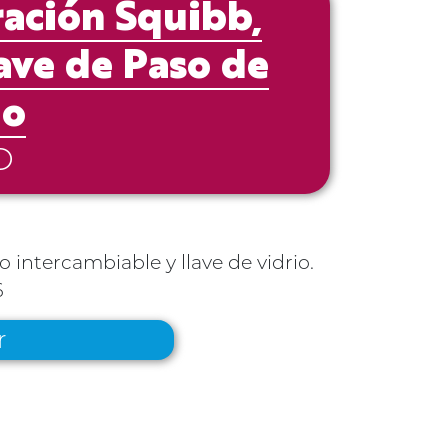
ación Squibb,
lave de Paso de
io
O
o intercambiable y llave de vidrio.
6
r