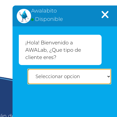
Awalabito
Disponible
¡Hola! Bienvenido a
AWALab de México
AWALab, ¿Que tipo de
cliente eres?
apán de Zaragoza