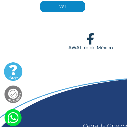
Ver
AWALab de México
Cerrada Gpe Vic