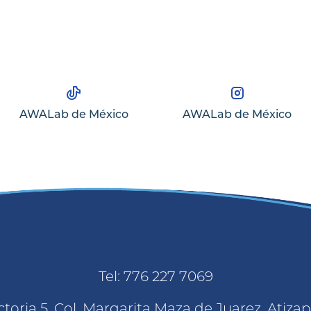
AWALab de México
AWALab de México
Tel: 776 227 7069
toria 5. Col. Margarita Maza de Juarez, Atiz