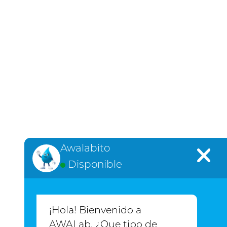
Awalabito
Disponible
¡Hola! Bienvenido a
AWALab de México
AWALab, ¿Que tipo de