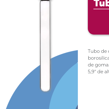
Tub
Tubo de 
borosilic
de goma
5,9" de a