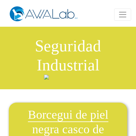
Seguridad
Industrial
Borcegui de piel
negra casco de