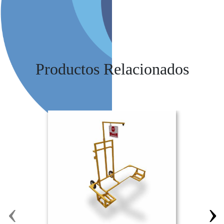
Productos Relacionados
‹
›