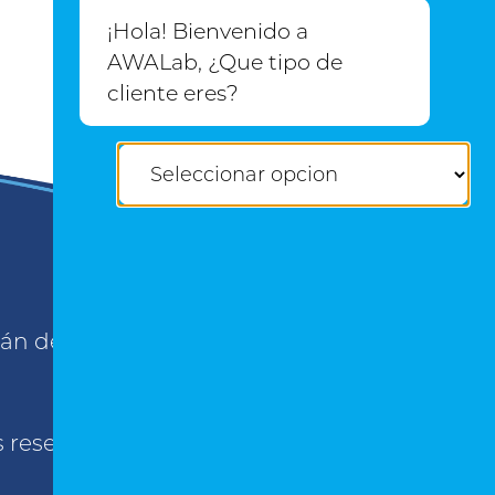
¡Hola! Bienvenido a
AWALab de México
AWALab, ¿Que tipo de
cliente eres?
apán de Zaragoza
s reservados