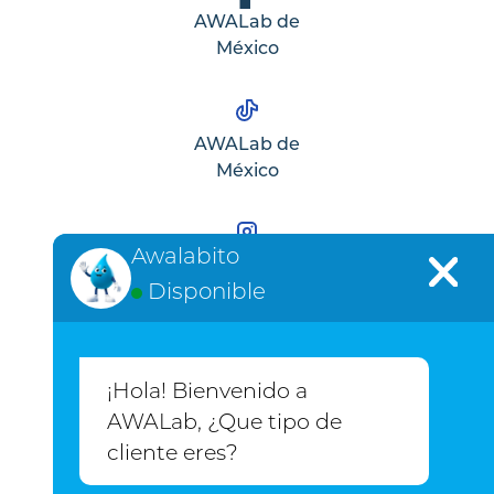
AWALab de
México
AWALab de
México
Awalabito
AWALab de
Disponible
México
¡Hola! Bienvenido a
AWALab de
AWALab, ¿Que tipo de
México
cliente eres?