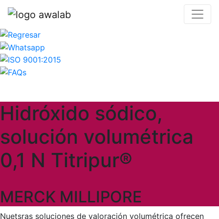
Hidróxido sódico,
solución volumétrica
0,1 N Titripur®
MERCK MILLIPORE
Nuetsras soluciones de valoración volumétrica ofrecen