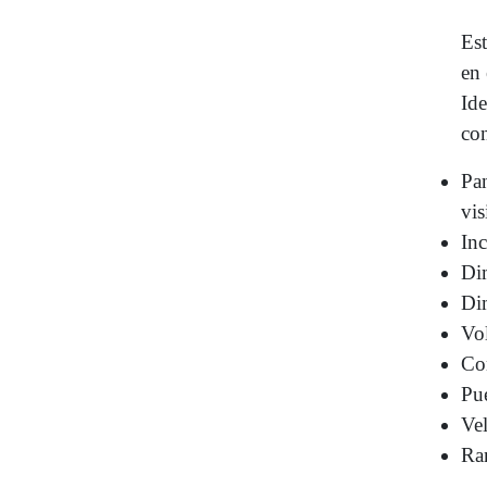
Est
en 
Ide
con
Pan
vis
In
Di
Di
Vol
Co
Pu
Ve
Ra