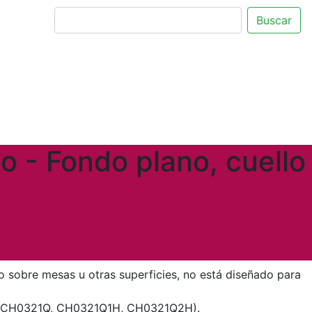
Buscar
to - Fondo plano, cuello
lo sobre mesas u otras superficies, no está diseñado para
 10 (CH0321Q, CH0321Q1H, CH0321Q2H).