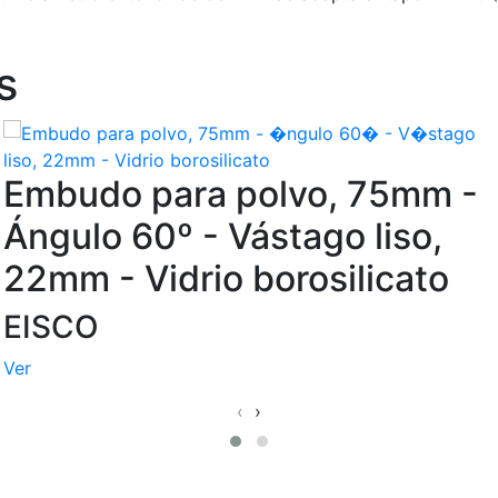
s
Embudo para polvo, 75mm -
Ángulo 60º - Vástago liso,
22mm - Vidrio borosilicato
EISCO
Ver
‹
›