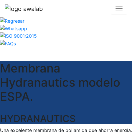
Membrana
Hydranautics modelo
ESPA.
HYDRANAUTICS
Una excelente membrana de poliamida que ahorra energía.