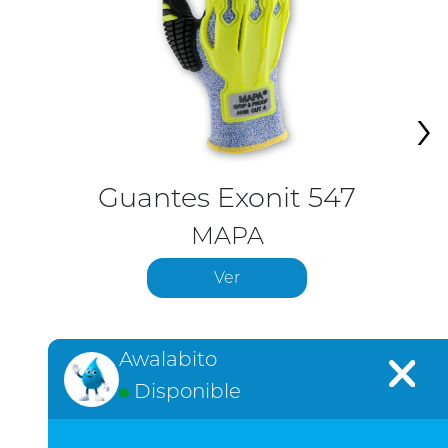
›
Guantes Exonit 547
MAPA
Ver
Awalabito
Disponible