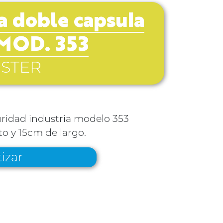
a doble capsula
 MOD. 353
STER
guridad industria modelo 353
to y 15cm de largo.
izar