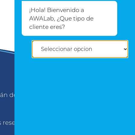
¡Hola! Bienvenido a
AWALab de México
AWALab, ¿Que tipo de
cliente eres?
apán de Zaragoza
s reservados