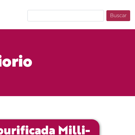
Buscar
iorio
urificada Milli-