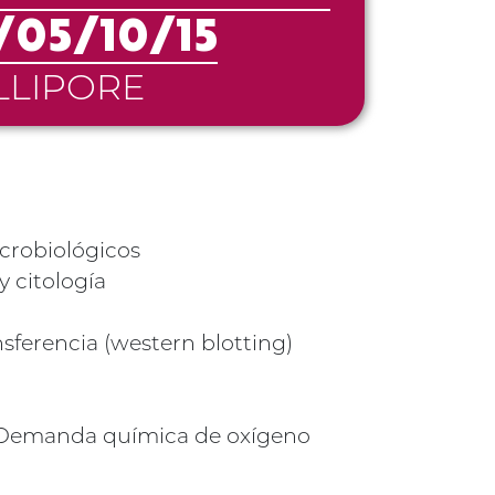
/05/10/15
LLIPORE
crobiológicos
y citología
sferencia (western blotting)
 Demanda química de oxígeno