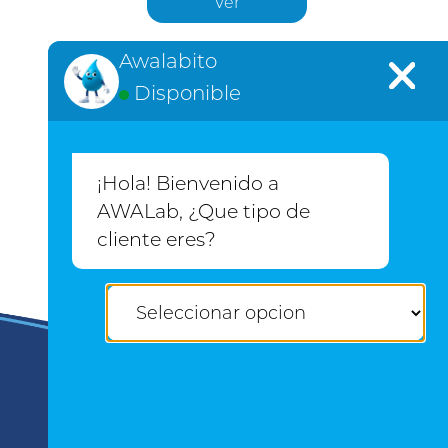
Ver
Awalabito
Disponible
¡Hola! Bienvenido a
AWALab de México
AWALab, ¿Que tipo de
cliente eres?