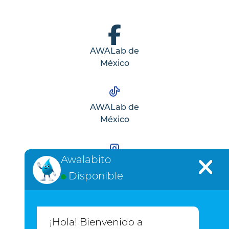
AWALab de
México
AWALab de
México
Awalabito
AWALab de
Disponible
México
¡Hola! Bienvenido a
AWALab de