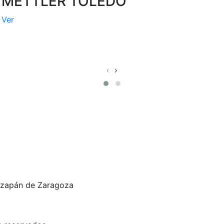
METTLER TOLEDO
Ver
‹
›
tizapán de Zaragoza