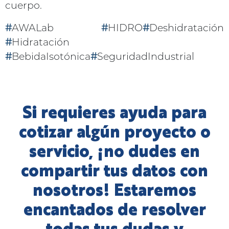
cuerpo.
#
AWALab
#
HIDRO
#
Deshidratación
#
Hidratación
#
BebidaIsotónica
#
SeguridadIndustrial
Si requieres ayuda para
cotizar algún proyecto o
servicio, ¡no dudes en
compartir tus datos con
nosotros! Estaremos
encantados de resolver