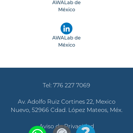
AWALab de
México
AWALab de
México
Tel: 776 227 7069
Av. Adolfo Ruiz Cortines 22, Mexico
Nuevo, 52966 Cdad. López Mateos, Méx.
Aviso de Privacidad