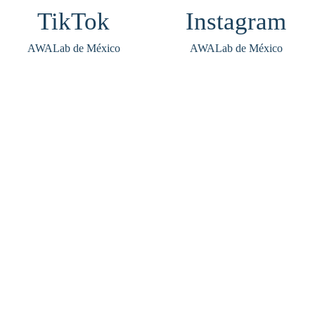
AWALab de México
AWALab de México
Tel: 776 227 7069
Ruiz Cortines 22, Mexico Nuevo, 52966 Cdad. López 
Aviso de Privacidad
ght © 2026 AWALab de México. Todos los derechos res