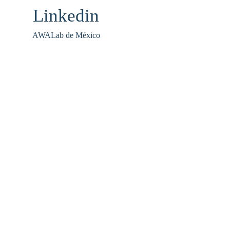
AWALab de México
Mateos, Méx.
ervados