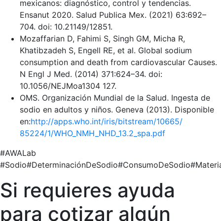
mexicanos: diagnóstico, control y tendencias.
Ensanut 2020. Salud Publica Mex. (2021) 63:692–
704. doi: 10.21149/12851.
Mozaffarian D, Fahimi S, Singh GM, Micha R,
Khatibzadeh S, Engell RE, et al. Global sodium
consumption and death from cardiovascular Causes.
N Engl J Med. (2014) 371:624–34. doi:
10.1056/NEJMoa1304 127.
OMS. Organización Mundial de la Salud. Ingesta de
sodio en adultos y niños. Geneva (2013). Disponible
en:
http://apps.who.int/iris/bitstream/10665/
85224/1/WHO_NMH_NHD_13.2_spa.pdf
#
AWALab
#
Sodio
#
DeterminaciónDeSodio
#
ConsumoDeSodio
#
Materi
Si requieres ayuda
para cotizar algún