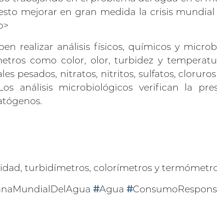
sto mejorar en gran medida la crisis mundial 
p>
en realizar análisis físicos, químicos y microb
metros como color, olor, turbidez y temperatu
pesados, nitratos, nitritos, sulfatos, cloruros
Los análisis microbiológicos verifican la pre
atógenos.
dad, turbidímetros, colorímetros y termómetro
naMundialDelAgua
#
Agua
#
ConsumoRespons