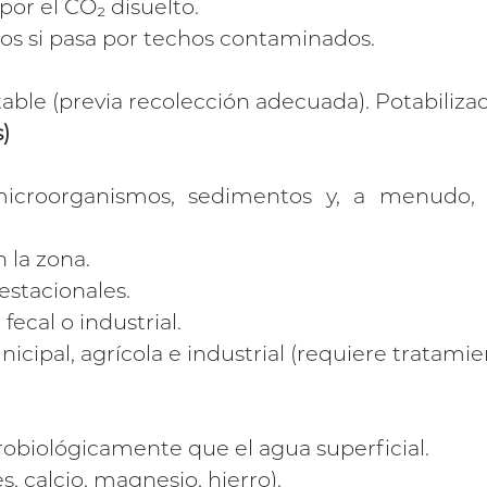
) por el CO₂ disuelto.
s si pasa por techos contaminados.
ble (previa recolección adecuada). Potabilizaci
)
icroorganismos, sedimentos y, a menudo, co
n la zona.
estacionales.
ecal o industrial.
cipal, agrícola e industrial (requiere tratamie
biológicamente que el agua superficial.
s, calcio, magnesio, hierro).