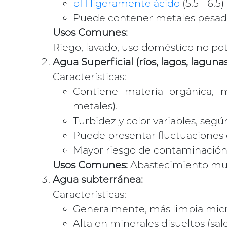
pH ligeramente ácido
(5.5 - 6.5
Puede contener metales pesado
Usos Comunes:
Riego, lavado, uso doméstico no pota
Agua Superficial (ríos, lagos, lagunas
Características:
Contiene materia orgánica, m
metales).
Turbidez y color variables, segú
Puede presentar fluctuaciones 
Mayor riesgo de contaminación f
Usos Comunes:
Abastecimiento muni
Agua subterránea:
Características:
Generalmente, más limpia micro
Alta en minerales disueltos (sale